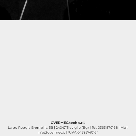
OVERMEC.tech s.r.l.
Largo Roggia Brembilla, 5B | 24047 Treviglio (Bg) | Tel. 0363.870168 | Mail:
info@overmec.it | P.IVA 04393740164